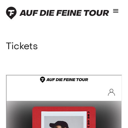
-219 700 37
Tickets
feinetour.de